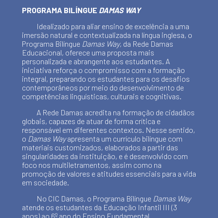
PROGRAMA BILÍNGUE
DAMAS WAY
Idealizado para aliar ensino de excelência a uma
imersão natural e contextualizada na língua inglesa, o
Programa Bilíngue
Damas Way
, da Rede Damas
Educacional, oferece uma proposta mais
personalizada e abrangente aos estudantes. A
iniciativa reforça o compromisso com a formação
integral, preparando os estudantes para os desafios
contemporâneos por meio do desenvolvimento de
competências linguísticas, culturais e cognitivas.
A Rede Damas acredita na formação de cidadãos
globais, capazes de atuar de forma crítica e
responsável em diferentes contextos. Nesse sentido,
o
Damas Way
apresenta um currículo bilíngue com
materiais customizados, elaborados a partir das
singularidades da instituição, e é desenvolvido com
foco nos multiletramentos, assim como na
promoção de valores e atitudes essenciais para a vida
em sociedade.
No CIC Damas, o Programa Bilíngue
Damas Way
atende os estudantes da Educação Infantil III (3
anos) ao 6º ano do Ensino Fundamental.