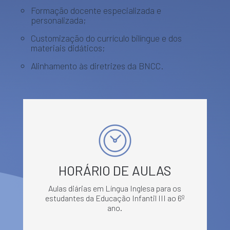
Formação docente especializada e
personalizada;
Customização do currículo bilíngue e dos
materiais didáticos;
Alinhamento às diretrizes da BNCC.
HORÁRIO DE AULAS
Aulas diárias em Língua Inglesa para os
estudantes da Educação Infantil III ao 6º
ano.